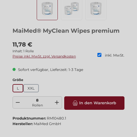
MaiMed® MyClean Wipes premium
Regulärer Preis:
11,78 €
Inhalt:
1 Rolle
inkl. MwSt.
Preise inkl. MwSt. zzgl. Versandkosten
Sofort verfügbar, Lieferzeit: 1-3 Tage
auswählen
Größe
L
XXL
Produkt Anzahl: Gib den gewünschten Wert ein oder benutze die Schaltflä
In den Warenkorb
Rollen
Produktnummer:
RM10480.1
Hersteller:
MaiMed GmbH