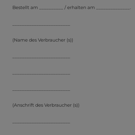
Bestellt am __________ / erhalten am ______________.
________________________
(Name des Verbraucher (s))
________________________
________________________
________________________
(Anschrift des Verbraucher (s))
________________________