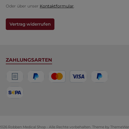
Oder über unser
Kontaktformular
.
Vertrag widerrufen
ZAHLUNGSARTEN
Rechnungskauf
PayPal
Kredit- oder Debitkarte
Später bezahlen
SEPA Lastschrift
2026 Robben Medical Shop - Alle Rechte vorbehalten. Theme by
ThemeWa