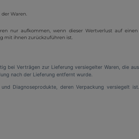
 der Waren.
ren nur aufkommen, wenn dieser Wertverlust auf einen 
mit ihnen zurückzuführen ist.
eitig bei Verträgen zur Lieferung versiegelter Waren, die 
lung nach der Lieferung entfernt wurde.
ts und Diagnoseprodukte, deren Verpackung versiegelt ist
Wir respektieren Ihre Privatsphäre
det Cookies, um Ihnen die bestmögliche Funktionalität bie
Informationen
.