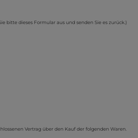
enschutzeinstellungen
Nur funktionale Cookies a
ie bitte dieses Formular aus und senden Sie es zurück.)
Alle Cookies akzeptieren
- Datenschutz
- Impressum
schlossenen Vertrag über den Kauf der folgenden Waren.