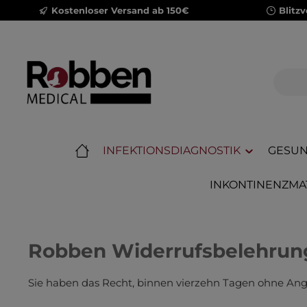
Kostenloser Versand ab 150€
Blitz
m Hauptinhalt springen
Zur Suche springen
Zur Hauptnavigation springen
INFEKTIONSDIAGNOSTIK
GESUN
INKONTINENZMA
Robben Widerrufsbelehru
Sie haben das Recht, binnen vierzehn Tagen ohne Ang