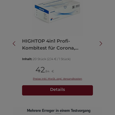
HIGHTOP 4in1 Profi-
F
Kombitest für Corona,
K
Influenza A/B und RSV
I
Inhalt:
20 Stück
(2,14 € / 1 Stück)
In
42
Pack
P
84
€
,
Preise inkl. MwSt. zzgl. Versandkosten
Details