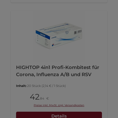
HIGHTOP 4in1 Profi-Kombitest für
Corona, Influenza A/B und RSV
Inhalt:
20 Stück
(2,14 € / 1 Stück)
42
Pack
84
€
,
Preise inkl. MwSt. zzgl. Versandkosten
Details