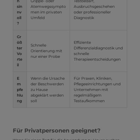
n
Grippe- oder
Testbedarf,
sin
Atemwegssympto
Ausbruchsgeschehen
nv
men im privaten
oder professioneller
oll
Umfeld
Diagnostik
?
Gr
öß
Effiziente
Schnelle
ter
Differenzialdiagnostik und
Orientierung mit
Vo
schnelle
nur einer Probe
rte
Therapieentscheidungen
il
E
Wenn die Ursache
Für Praxen, Kliniken,
m
der Beschwerden
Pflegeeinrichtungen und
pfe
zu Hause
Unternehmen mit
hlu
abgeklärt werden
regelmäßigem
ng
soll
Testaufkommen
Für Privatpersonen geeignet?