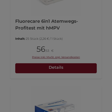
Fluorecare 6in1 Atemwegs-
Profitest mit hMPV
Inhalt:
25 Stück
(2,26 € / 1 Stück)
56
Packung
53
€
,
Preise inkl. MwSt. zzgl. Versandkosten
Details