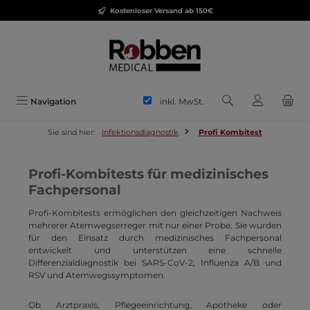
Kostenloser Versand ab 150€
Zum Hauptinhalt springen
inkl. MwSt.
Navigation
Sie sind hier:
Infektionsdiagnostik
Profi Kombitest
Profi-Kombitests für medizinisches
Fachpersonal
Profi-Kombitests ermöglichen den gleichzeitigen Nachweis
mehrerer Atemwegserreger mit nur einer Probe. Sie wurden
für den Einsatz durch medizinisches Fachpersonal
entwickelt und unterstützen eine schnelle
Differenzialdiagnostik bei SARS-CoV-2, Influenza A/B und
RSV und Atemwegssymptomen.
Ob Arztpraxis, Pflegeeinrichtung, Apotheke oder