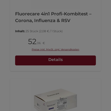
Fluorecare 4in1 Profi-Kombitest –
Corona, Influenza & RSV
Inhalt:
25 Stück
(2,08 € / 1 Stück)
52
Pack
06
€
,
Preise inkl. MwSt. zzgl. Versandkosten
Details