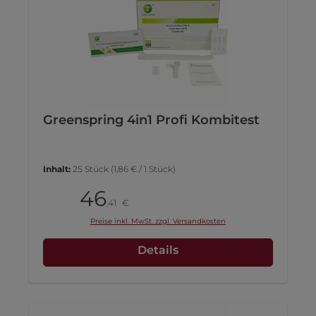
Greenspring 4in1 Profi Kombitest
Inhalt:
25 Stück
(1,86 € / 1 Stück)
46
Pack
41
€
,
Preise inkl. MwSt. zzgl. Versandkosten
Details