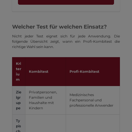
Welcher Test für welchen Einsatz?
Nicht jeder Test eignet sich für jede Anwendung. Die
folgende Übersicht zeigt, wann ein Profi-Kombitest die
richtige Wahl sein kann.
Kri
ter
Kombitest
Profi-Kombitest
iu
m
Zie
Privatpersonen,
Medizinisches
lgr
Familien und
Fachpersonal und
up
Haushalte mit
professionelle Anwender
pe
Kindern
Ty
pis
ch