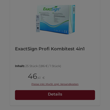
ExactSign Profi Kombitest 4in1
Inhalt:
25 Stück
(1,86 € / 1 Stück)
46
Pack
41
€
,
Preise inkl. MwSt. zzgl. Versandkosten
Details