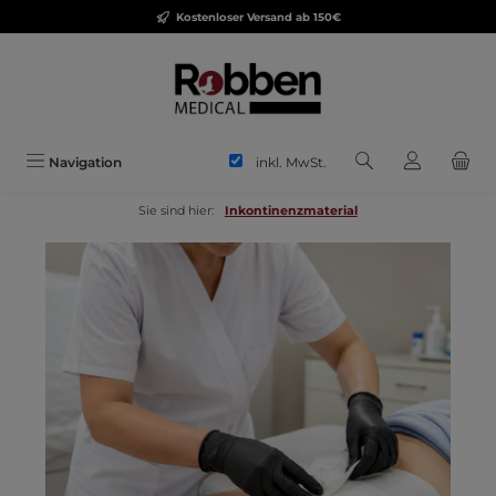
Kostenloser Versand ab 150€
Zum Hauptinhalt springen
inkl. MwSt.
Navigation
Sie sind hier:
Inkontinenzmaterial