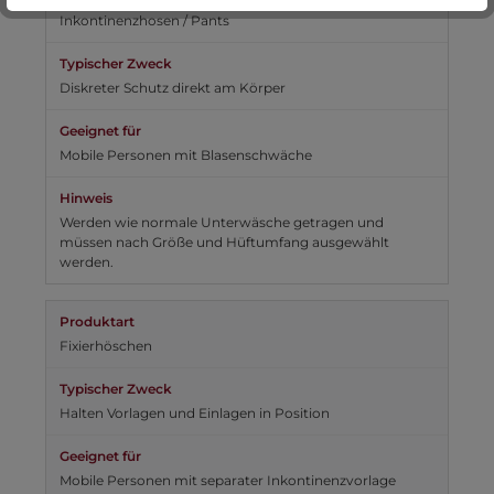
Inkontinenzhosen / Pants
Diskreter Schutz direkt am Körper
Mobile Personen mit Blasenschwäche
Werden wie normale Unterwäsche getragen und
müssen nach Größe und Hüftumfang ausgewählt
werden.
Fixierhöschen
Halten Vorlagen und Einlagen in Position
Mobile Personen mit separater Inkontinenzvorlage