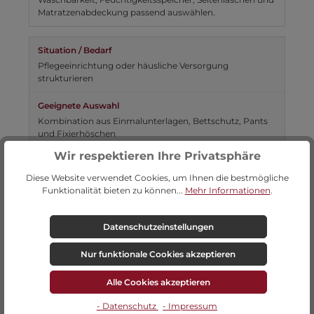
Matratzenabdeckung passend auswählen.
Pflegeeinrichtung oder häusliche Versorgung
strukturieren
Kombination aus Einmalunterlagen, Bettschutz, Pants
und Fixierhöschen
Wir respektieren Ihre Privatsphäre
Meist ist nicht ein einzelnes Produkt entscheidend,
Diese Website verwendet Cookies, um Ihnen die bestmögliche
sondern die passende Versorgungskette.
Funktionalität bieten zu können...
Mehr Informationen
.
Datenschutzeinstellungen
Inkontinenzmaterial im Vergleich:
Nur funktionale Cookies akzeptieren
Pants, Fixierhöschen,
Einmalunterlagen oder Bettschutz?
Alle Cookies akzeptieren
- Datenschutz
- Impressum