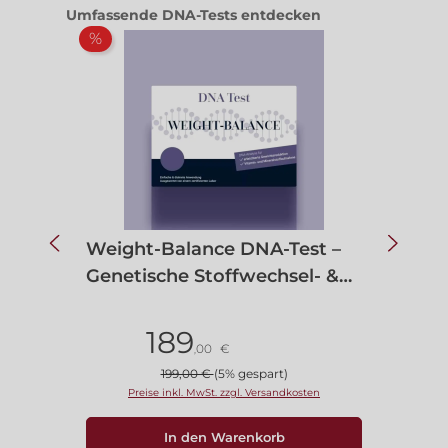
Produktgalerie überspringen
Umfassende DNA-Tests entdecken
%
%
Weight-Balance DNA-Test –
F
Genetische Stoffwechsel- &
G
Ernährungsanalyse
T
189
Stück
S
00
€
,
199,00 €
(5% gespart)
Preise inkl. MwSt. zzgl. Versandkosten
In den Warenkorb