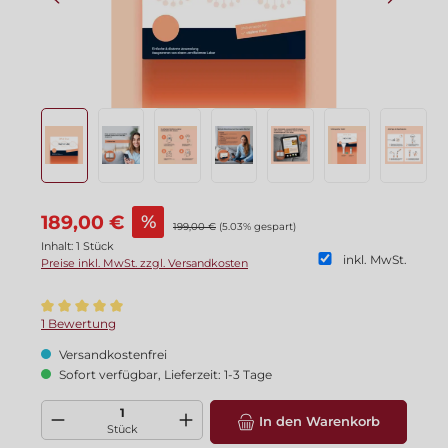
Verkaufspreis:
189,00 €
%
Regulärer Preis:
199,00 €
(5.03% gespart)
Inhalt:
1 Stück
inkl. MwSt.
Preise inkl. MwSt. zzgl. Versandkosten
Durchschnittliche Bewertung von 5 von 5 Sternen
1 Bewertung
Versandkostenfrei
Sofort verfügbar, Lieferzeit: 1-3 Tage
Produkt Anzahl: Gib den gewünschten Wert ein oder benutze die Schaltflä
In den Warenkorb
Stück