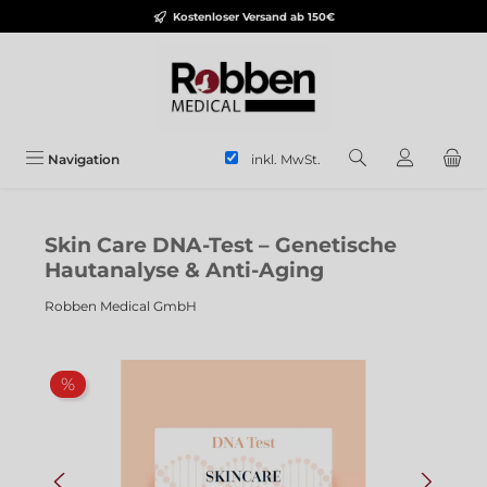
Kostenloser Versand ab 150€
Zum Hauptinhalt springen
inkl. MwSt.
Navigation
Skin Care DNA-Test – Genetische
Hautanalyse & Anti-Aging
Robben Medical GmbH
Bildergalerie überspringen
Rabatt
%