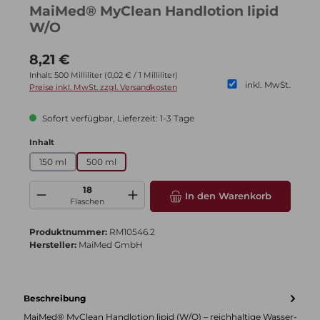
MaiMed® MyClean Handlotion lipid
W/O
Regulärer Preis:
8,21 €
Inhalt:
500 Milliliter
(0,02 € / 1 Milliliter)
inkl. MwSt.
Preise inkl. MwSt. zzgl. Versandkosten
Sofort verfügbar, Lieferzeit: 1-3 Tage
auswählen
Inhalt
150 ml
500 ml
Produkt Anzahl: Gib den gewünschten Wert ein oder benutze die Schaltflä
In den Warenkorb
Flaschen
Produktnummer:
RM10546.2
Hersteller:
MaiMed GmbH
Beschreibung
MaiMed® MyClean Handlotion lipid (W/O) – reichhaltige Wasser-