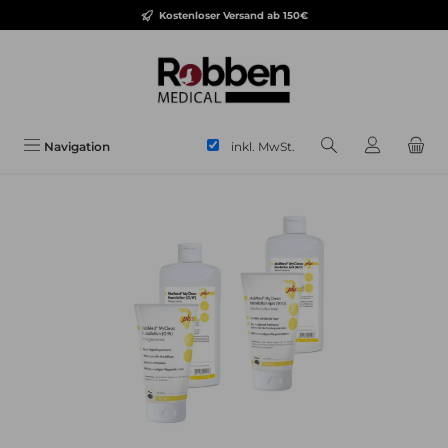
Kostenloser Versand ab 150€
Zum Hauptinhalt springen
inkl. MwSt.
Navigation
Bildergalerie überspringen