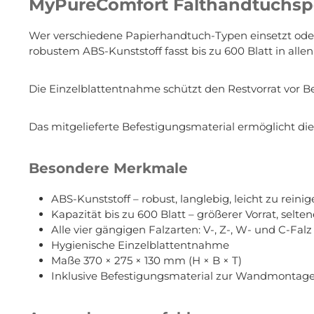
MyPureComfort Falthandtuchspend
Wer verschiedene Papierhandtuch-Typen einsetzt oder
robustem ABS-Kunststoff fasst bis zu 600 Blatt in alle
Die Einzelblattentnahme schützt den Restvorrat vor 
Das mitgelieferte Befestigungsmaterial ermöglicht d
Besondere Merkmale
ABS-Kunststoff – robust, langlebig, leicht zu reini
Kapazität bis zu 600 Blatt – größerer Vorrat, selte
Alle vier gängigen Falzarten: V-, Z-, W- und C-Falz
Hygienische Einzelblattentnahme
Maße 370 × 275 × 130 mm (H × B × T)
Inklusive Befestigungsmaterial zur Wandmontag