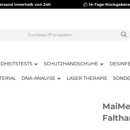
versand innerhalb von 24h
14-Tage-Rückgabere
DHEITSTESTS
SCHUTZHANDSCHUHE
DESINF
TERIAL
DNA-ANALYSE
LASER THERAPIE
SONDE
MaiMe
Faltha