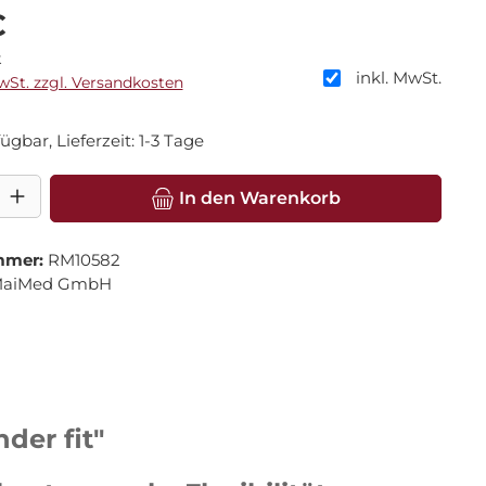
is:
€
k
inkl. MwSt.
MwSt. zzgl. Versandkosten
ügbar, Lieferzeit: 1-3 Tage
l: Gib den gewünschten Wert ein oder benutze die Schaltfläche
In den Warenkorb
mmer:
RM10582
aiMed GmbH
er fit"