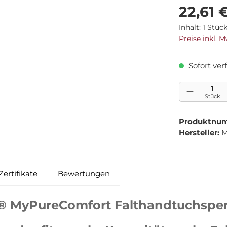
Regulärer Pre
22,61 
Inhalt:
1 Stüc
Preise inkl. 
Sofort verf
Produkt Anzah
Stück
Produktnu
Hersteller:
M
Zertifikate
Bewertungen
 MyPureComfort Falthandtuchspend