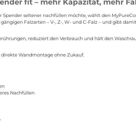
er fit – mehr Kapazität, mehr Falz
 Spender seltener nachfüllen möchte, wählt den MyPureCom
n gängigen Falzarten – V-, Z-, W- und C-Falz – und gibt dami
Berührungen, reduziert den Verbrauch und hält den Waschra
ie direkte Wandmontage ohne Zukauf.
gen
neres Nachfüllen
e