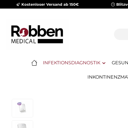
Kostenloser Versand ab 150€
Blitz
m Hauptinhalt springen
Zur Suche springen
Zur Hauptnavigation springen
INFEKTIONSDIAGNOSTIK
GESUN
INKONTINENZMA
Bildergalerie überspringen