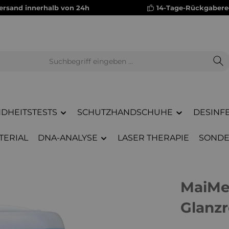
versand innerhalb von 24h
14-Tage-Rückgabere
DHEITSTESTS
SCHUTZHANDSCHUHE
DESINF
TERIAL
DNA-ANALYSE
LASER THERAPIE
SONDE
MaiMed
Glanzr