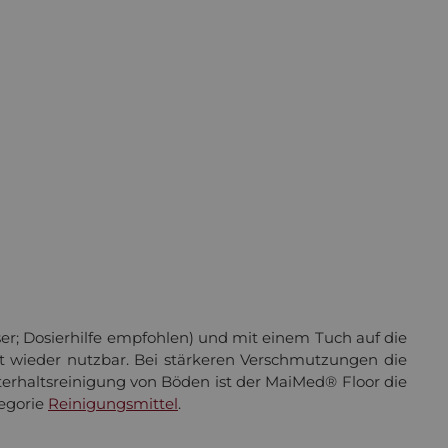
ten zu können...
Mehr
kzeptieren
r; Dosierhilfe empfohlen) und mit einem Tuch auf die
rt wieder nutzbar. Bei stärkeren Verschmutzungen die
terhaltsreinigung von Böden ist der MaiMed® Floor die
tegorie
Reinigungsmittel
.