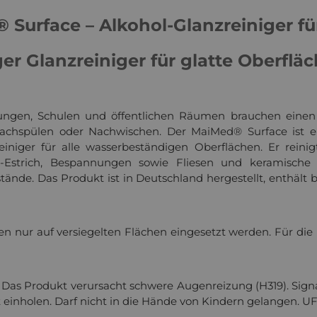
Surface – Alkohol-Glanzreiniger fü
er Glanzreiniger für glatte Oberflä
tungen, Schulen und öffentlichen Räumen brauchen einen Re
Nachspülen oder Nachwischen. Der MaiMed® Surface ist ein
iniger für alle wasserbeständigen Oberflächen. Er reinigt
ia-Estrich, Bespannungen sowie Fliesen und keramisch
tände. Das Produkt ist in Deutschland hergestellt, enthält b
n nur auf versiegelten Flächen eingesetzt werden. Für di
Das Produkt verursacht schwere Augenreizung (H319). Signa
t einholen. Darf nicht in die Hände von Kindern gelangen. 