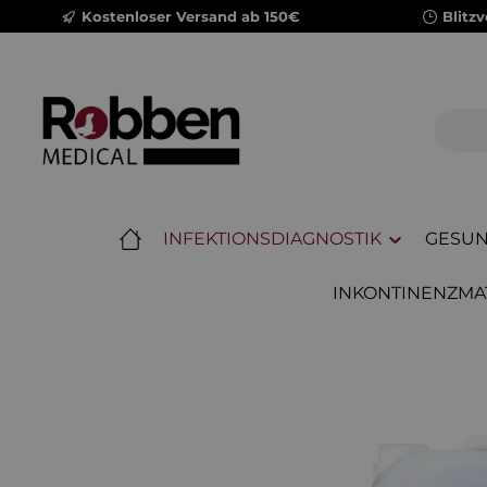
Kostenloser Versand ab 150€
Blitz
m Hauptinhalt springen
Zur Suche springen
Zur Hauptnavigation springen
INFEKTIONSDIAGNOSTIK
GESUN
INKONTINENZMA
Bildergalerie überspringen