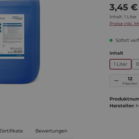
Regulärer Pre
3,45 €
Inhalt:
1 Liter
Preise inkl. 
Sofort verf
auswä
Inhalt
1 Liter
1
Produkt Anzah
Flaschen
Produktnu
Hersteller:
M
Zertifikate
Bewertungen