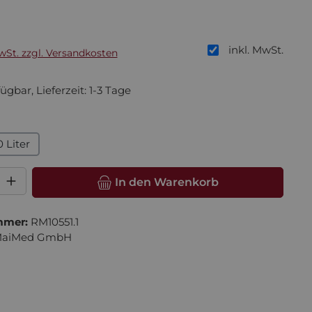
is:
inkl. MwSt.
MwSt. zzgl. Versandkosten
ügbar, Lieferzeit: 1-3 Tage
hlen
0 Liter
l: Gib den gewünschten Wert ein oder benutze die Schaltfläche
In den Warenkorb
mmer:
RM10551.1
aiMed GmbH