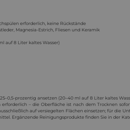
chspülen erforderlich, keine Rückstände
stleder, Magnesia-Estrich, Fliesen und Keramik
Wir respektieren Ihre Privatsphäre
ml auf 8 Liter kaltes Wasser)
det Cookies, um Ihnen die bestmögliche Funktionalität bie
Informationen
.
enschutzeinstellungen
Nur funktionale Cookies a
Alle Cookies akzeptieren
- Datenschutz
- Impressum
–0,5-prozentig ansetzen (20–40 ml auf 8 Liter kaltes Wasse
 erforderlich – die Oberfläche ist nach dem Trocknen sofo
schließlich auf versiegelten Flächen einsetzen; für die Un
mittel. Ergänzende Reinigungsprodukte finden Sie in der Ka