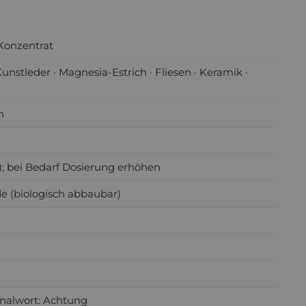
 Konzentrat
Kunstleder · Magnesia-Estrich · Fliesen · Keramik ·
n
r); bei Bedarf Dosierung erhöhen
de (biologisch abbaubar)
gnalwort: Achtung