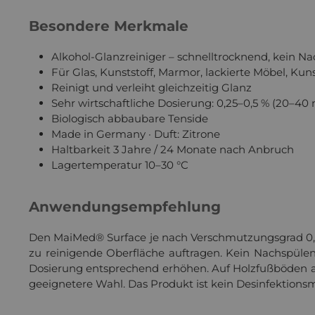
Besondere Merkmale
Alkohol-Glanzreiniger – schnelltrocknend, kein Na
Für Glas, Kunststoff, Marmor, lackierte Möbel, Kun
Reinigt und verleiht gleichzeitig Glanz
Sehr wirtschaftliche Dosierung: 0,25–0,5 % (20–40 
Diese Website verwen
Biologisch abbaubare Tenside
Made in Germany · Duft: Zitrone
Haltbarkeit 3 Jahre / 24 Monate nach Anbruch
Dat
Lagertemperatur 10–30 °C
Anwendungsempfehlung
Den MaiMed® Surface je nach Verschmutzungsgrad 0,25
zu reinigende Oberfläche auftragen. Kein Nachspülen
Dosierung entsprechend erhöhen. Auf Holzfußböden aus
geeignetere Wahl. Das Produkt ist kein Desinfektions