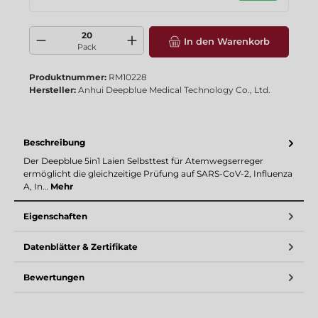
Produkt Anzahl: Gib den gewünschten Wert ein oder benutze die Schaltflä
In den Warenkorb
Pack
Produktnummer:
RM10228
Hersteller:
Anhui Deepblue Medical Technology Co., Ltd.
Beschreibung
Der Deepblue 5in1 Laien Selbsttest für Atemwegserreger
ermöglicht die gleichzeitige Prüfung auf SARS-CoV-2, Influenza
A, In…
Mehr
Eigenschaften
Datenblätter & Zertifikate
Bewertungen