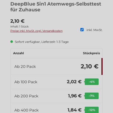
DeepBlue 5in1 Atemwegs-Selbsttest
für Zuhause
2,10 €
Inhalt:
1 Stück
inkl. MwSt.
Preise inkl. MwSt. zzgl. Versandkosten
Sofort verfügbar, Lieferzeit: 1-3 Tage
Anzahl
Stückpreis
2,10 €
Ab
20
Pack
2,02 €
Ab
100
Pack
-4
%
1,96 €
Ab
200
Pack
-7
%
1,84 €
Ab
400
Pack
-12
%