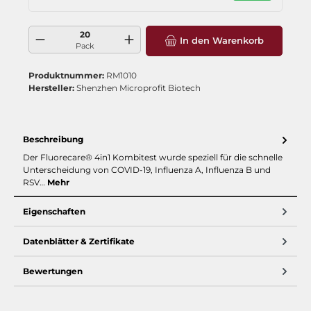
Produkt Anzahl: Gib den gewünschten Wert ein oder benutze die Schaltflä
In den Warenkorb
Pack
Produktnummer:
RM1010
Hersteller:
Shenzhen Microprofit Biotech
Beschreibung
Der Fluorecare® 4in1 Kombitest wurde speziell für die schnelle
Unterscheidung von COVID-19, Influenza A, Influenza B und
RSV…
Mehr
Eigenschaften
Datenblätter & Zertifikate
Bewertungen