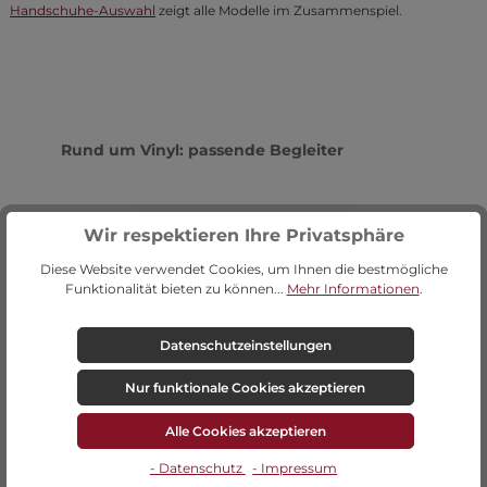
Handschuhe-Auswahl
zeigt alle Modelle im Zusammenspiel.
Produktgalerie überspringen
Rund um Vinyl: passende Begleiter
Wir respektieren Ihre Privatsphäre
Diese Website verwendet Cookies, um Ihnen die bestmögliche
Funktionalität bieten zu können...
Mehr Informationen
.
Datenschutzeinstellungen
Nur funktionale Cookies akzeptieren
MaiMed® vinyl PF - 100er Box
Alle Cookies akzeptieren
- Datenschutz
- Impressum