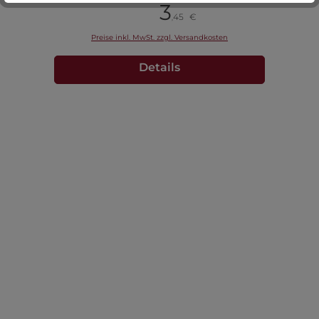
3
Pack à 100 Stück
45
€
,
Preise inkl. MwSt. zzgl. Versandkosten
Details