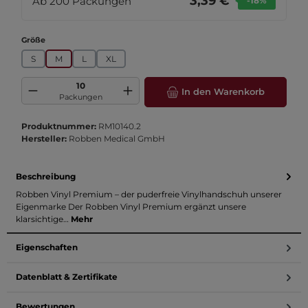
3,39 €
Ab
200
Packungen
-18
%
auswählen
Größe
S
M
L
XL
Produkt Anzahl: Gib den gewünschten Wert ein oder benutze die Schaltfläch
In den Warenkorb
Packungen
Produktnummer:
RM10140.2
Hersteller:
Robben Medical GmbH
Beschreibung
Robben Vinyl Premium – der puderfreie Vinylhandschuh unserer
Eigenmarke Der Robben Vinyl Premium ergänzt unsere
klarsichtige…
Mehr
Eigenschaften
Datenblatt & Zertifikate
Bewertungen