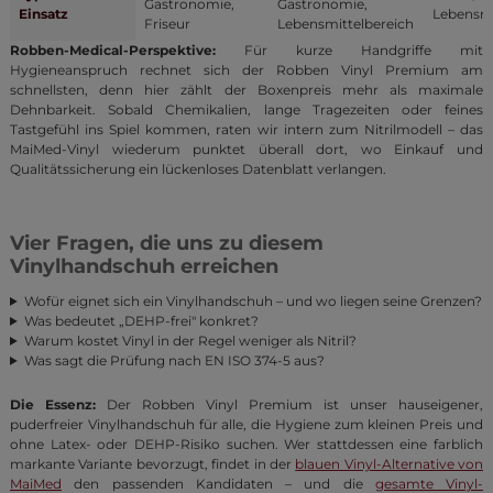
Gastronomie,
Gastronomie,
Einsatz
Lebensmi
Friseur
Lebensmittelbereich
Robben-Medical-Perspektive:
Für kurze Handgriffe mit
Hygieneanspruch rechnet sich der Robben Vinyl Premium am
schnellsten, denn hier zählt der Boxenpreis mehr als maximale
Dehnbarkeit. Sobald Chemikalien, lange Tragezeiten oder feines
Tastgefühl ins Spiel kommen, raten wir intern zum Nitrilmodell – das
MaiMed-Vinyl wiederum punktet überall dort, wo Einkauf und
Qualitätssicherung ein lückenloses Datenblatt verlangen.
Vier Fragen, die uns zu diesem
Vinylhandschuh erreichen
Wofür eignet sich ein Vinylhandschuh – und wo liegen seine Grenzen?
Was bedeutet „DEHP-frei" konkret?
Warum kostet Vinyl in der Regel weniger als Nitril?
Was sagt die Prüfung nach EN ISO 374-5 aus?
Die Essenz:
Der Robben Vinyl Premium ist unser hauseigener,
puderfreier Vinylhandschuh für alle, die Hygiene zum kleinen Preis und
ohne Latex- oder DEHP-Risiko suchen. Wer stattdessen eine farblich
markante Variante bevorzugt, findet in der
blauen Vinyl-Alternative von
MaiMed
den passenden Kandidaten – und die
gesamte Vinyl-