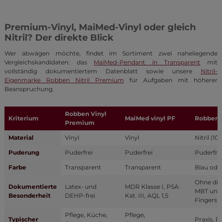
Premium-Vinyl, MaiMed-Vinyl oder gleich
Nitril? Der direkte Blick
Wer abwägen möchte, findet im Sortiment zwei naheliegende
Vergleichskandidaten: das
MaiMed-Pendant in Transparent
mit
vollständig dokumentiertem Datenblatt sowie unsere
Nitril-
Eigenmarke Robben Nitril Premium
für Aufgaben mit höherer
Beanspruchung.
Robben Vinyl
Kriterium
MaiMed vinyl PF
Robben 
Premium
Material
Vinyl
Vinyl
Nitril (10
Puderung
Puderfrei
Puderfrei
Puderfre
Farbe
Transparent
Transparent
Blau ode
Ohne die
Dokumentierte
Latex- und
MDR Klasse I, PSA
MBT und 
Besonderheit
DEHP-frei
Kat. III, AQL 1,5
Fingersp
Pflege, Küche,
Pflege,
Typischer
Praxis, P