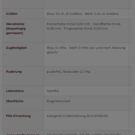
E
Größen
Blau: XS–XL (5 Größen) · Weiß: S–XL (4 Größen)
L
Wandstärke
Manschette mind. 0,06 mm · Handfläche mind.
a
(doppellagig
0,08 mm · Fingerspitze mind. 0,09 mm
E
gemessen)
He
v
Zugfestigkeit
Blau 14 MPa · Weiß 13 MPa (vor und nach Alterung
a
gleich)
R
He
v
Puderung
puderfrei, Restpuder ≤ 2 mg
g
i
w
Latexstatus
latexfrei
g
Oberfläche
fingertexturiert
s
T
PSA-Einstufung
Kategorie III (Verordnung (EU) 2016/425)
p
R
st