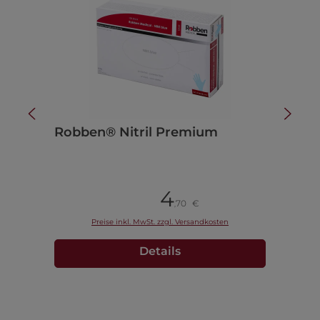
Robben® Nitril Premium
4
Pack à 100 Stück
70
€
,
Preise inkl. MwSt. zzgl. Versandkosten
Details