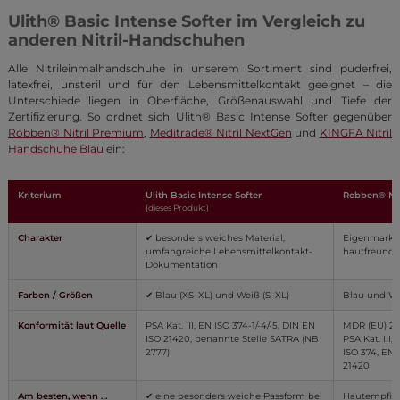
Ulith® Basic Intense Softer im Vergleich zu
anderen Nitril-Handschuhen
Alle Nitrileinmalhandschuhe in unserem Sortiment sind puderfrei,
latexfrei, unsteril und für den Lebensmittelkontakt geeignet – die
Unterschiede liegen in Oberfläche, Größenauswahl und Tiefe der
Zertifizierung. So ordnet sich Ulith® Basic Intense Softer gegenüber
Robben® Nitril Premium
,
Meditrade® Nitril NextGen
und
KINGFA Nitril
Handschuhe Blau
ein:
Kriterium
Ulith Basic Intense Softer
Robben® Nit
(dieses Produkt)
Charakter
✔ besonders weiches Material,
Eigenmarke
umfangreiche Lebensmittelkontakt-
hautfreundl
Dokumentation
Farben / Größen
✔ Blau (XS–XL) und Weiß (S–XL)
Blau und We
Konformität laut Quelle
PSA Kat. III, EN ISO 374-1/-4/-5, DIN EN
MDR (EU) 201
ISO 21420, benannte Stelle SATRA (NB
PSA Kat. III,
2777)
ISO 374, EN 
21420
Am besten, wenn …
✔ eine besonders weiche Passform bei
Hautempfind