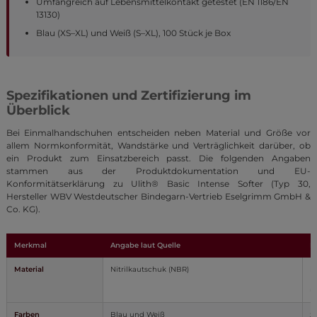
Umfangreich auf Lebensmittelkontakt getestet (EN 1186/EN
13130)
Blau (XS–XL) und Weiß (S–XL), 100 Stück je Box
Spezifikationen und Zertifizierung im
Überblick
Bei Einmalhandschuhen entscheiden neben Material und Größe vor
allem Normkonformität, Wandstärke und Verträglichkeit darüber, ob
ein Produkt zum Einsatzbereich passt. Die folgenden Angaben
stammen aus der Produktdokumentation und EU-
Konformitätserklärung zu Ulith® Basic Intense Softer (Typ 30,
Hersteller WBV Westdeutscher Bindegarn-Vertrieb Eselgrimm GmbH &
Co. KG).
Merkmal
Angabe laut Quelle
B
Material
Nitrilkautschuk (NBR)
la
B
u
Farben
Blau und Weiß
z