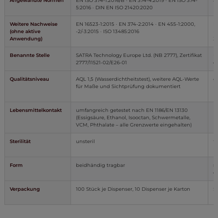
Angewandte Normen
EN ISO 374-1:2016/B · EN 374-4:2019 · EN ISO 374-
ak
5:2016 · DIN EN ISO 21420:2020
E
Weitere Nachweise
EN 16523-1:2015 · EN 374-2:2014 · EN 455-1:2000,
i
(ohne aktive
-2/-3:2015 · ISO 13485:2016
ni
Anwendung)
Ze
Benannte Stelle
SATRA Technology Europe Ltd. (NB 2777), Zertifikat
u
2777/11521-02/E26-01
d
Qualitätsniveau
AQL 1,5 (Wasserdichtheitstest), weitere AQL-Werte
g
für Maße und Sichtprüfung dokumentiert
m
U
Lebensmittelkontakt
umfangreich getestet nach EN 1186/EN 13130
b
(Essigsäure, Ethanol, Isooctan, Schwermetalle,
E
VCM, Phthalate – alle Grenzwerte eingehalten)
L
Sterilität
unsteril
f
n
Form
beidhändig tragbar
s
o
Verpackung
100 Stück je Dispenser, 10 Dispenser je Karton
S
P