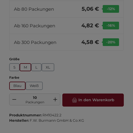
5,06 €
Ab
80
Packungen
-12
%
4,82 €
Ab
160
Packungen
-16
%
4,58 €
Ab
300
Packungen
-20
%
auswählen
Größe
S
M
L
XL
auswählen
Farbe
Blau
Weiß
Produkt Anzahl: Gib den gewünschten Wert ein oder benutze die Schaltfläch
In den Warenkorb
Packungen
Produktnummer:
RM10422.2
Hersteller:
F.W. Burmann GmbH & Co.KG