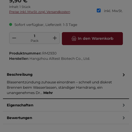
9,90 €
Inhalt:
1 Stück
inkl. MwSt.
Preise inkl. MwSt. zzgl. Versandkosten
Sofort verfügbar, Lieferzeit: 1-3 Tage
Produkt Anzahl: Gib den gewünschten Wert ein oder benutze die Schaltfläch
In den Warenkorb
Pack
Produktnummer:
RM2930
Hersteller:
Hangzhou Alltest Biotech Co., Ltd.
Beschreibung
Blasenentzündung zuhause einordnen – schnell und diskret
Brennen beim Wasserlassen, ständiger Harndrang, ein
unangenehmes Dr…
Mehr
Eigenschaften
Bewertungen