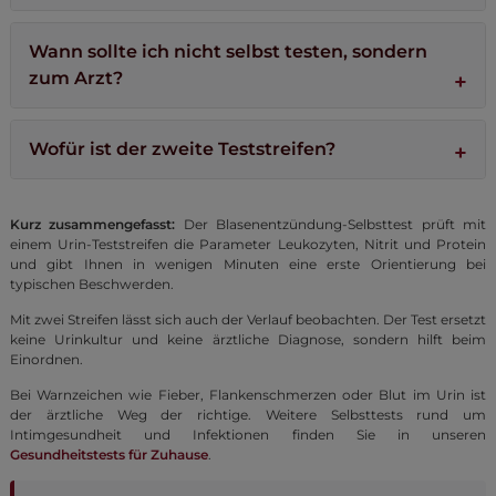
Beschwerden bei Männern und Kindern sollten grundsätzlich
ärztlich abgeklärt werden, da die Ursachen vielfältiger sein
Wann sollte ich nicht selbst testen, sondern
können. Der Selbsttest ist als erste Orientierung für Erwachsene
zum Arzt?
gedacht.
Bei Fieber, Flankenschmerzen, Blut im Urin, in der
Schwangerschaft sowie bei starken oder wiederkehrenden
Wofür ist der zweite Teststreifen?
Beschwerden gehört die Abklärung direkt in ärztliche Hände.
Der zweite Streifen eignet sich, um den Verlauf zu beobachten –
etwa nach ein bis zwei Tagen erneut zu prüfen, ob sich die Werte
Kurz zusammengefasst:
Der Blasenentzündung-Selbsttest prüft mit
verändern. Jeder Streifen ist nur für eine Anwendung bestimmt.
einem Urin-Teststreifen die Parameter Leukozyten, Nitrit und Protein
und gibt Ihnen in wenigen Minuten eine erste Orientierung bei
typischen Beschwerden.
Mit zwei Streifen lässt sich auch der Verlauf beobachten. Der Test ersetzt
keine Urinkultur und keine ärztliche Diagnose, sondern hilft beim
Einordnen.
Bei Warnzeichen wie Fieber, Flankenschmerzen oder Blut im Urin ist
der ärztliche Weg der richtige. Weitere Selbsttests rund um
Intimgesundheit und Infektionen finden Sie in unseren
Gesundheitstests für Zuhause
.