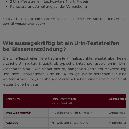
2 Urin-Teststreifen (Leukozyten, Nitrit, Protein)
Farbskala und Anleitung auf der Verpackung
Zusätzlich benötigt: ein sauberer Becher und eine Uhr. Streifen trocken und
gemäß Verpackung lagern.
Wie aussagekräftig ist ein Urin-Teststreifen
bei Blasenentzündung?
Ein Urin-Teststreifen liefert schnelle Anhaltspunkte, ersetzt aber keine
ärztliche Urinkultur. Er zeigt, ob typische Entzündungszeichen im Urin
vorhanden sind – wie sicher das ist, hängt von korrekter Anwendung
und dem verwendeten Urin ab. Auffällige Werte sprechen für eine
weitere Abklärung, unauffällige Werte schließen einen Infekt nicht mit
letzter Sicherheit aus.
Kriterium
Urin-Teststreifen
Urinkultur (L
(dieses Produkt)
Was wird geprüft
✔ Leukozyten, Nitrit, Protein
Erregernachw
Aussage
Hinweis auf Entzündung
✔ Erreger un