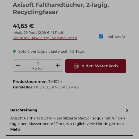
Axisoft Falthandtücher, 2-lagig,
Recyclingfaser
Regulärer Preis:
41,65 €
Inhalt:
20 Pack
(2,08 € / 1 Pack)
inkl. MwSt.
Preise inkl. MwSt. zzgl. Versandkosten
Sofort verfügbar, Lieferzeit: 1-3 Tage
Produkt Anzahl: Gib den gewünschten Wert ein oder benutze die Schaltflä
In den Warenkorb
Karton
Produktnummer:
RM1024
Hersteller:
HIGHCLEAN GROUP eG
Beschreibung
Axisoft Falthandtücher – zertifizierte Recyclingqualität für den
täglichen Massenbedarf Dort, wo täglich viele Hände getrock…
Mehr