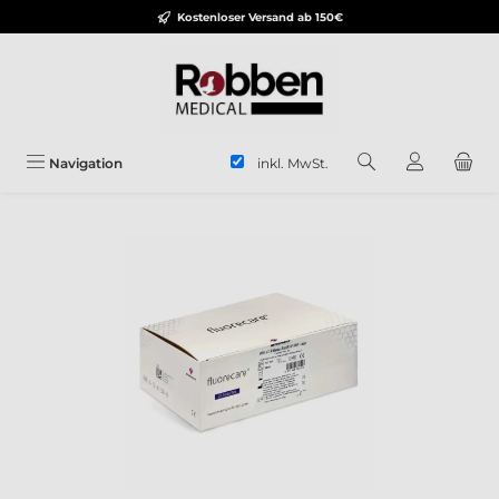
Kostenloser Versand ab 150€
Zum Hauptinhalt springen
inkl. MwSt.
Navigation
Bildergalerie überspringen