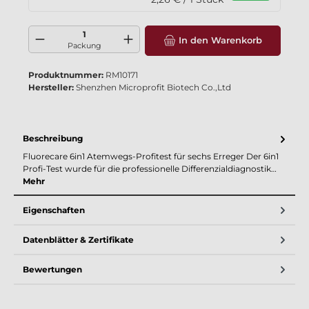
Produkt Anzahl: Gib den gewünschten Wert ein oder benutze die Schaltflä
In den Warenkorb
Packung
Produktnummer:
RM10171
Hersteller:
Shenzhen Microprofit Biotech Co.,Ltd
Beschreibung
Fluorecare 6in1 Atemwegs-Profitest für sechs Erreger Der 6in1
Profi-Test wurde für die professionelle Differenzialdiagnostik…
Mehr
Eigenschaften
Datenblätter & Zertifikate
Bewertungen