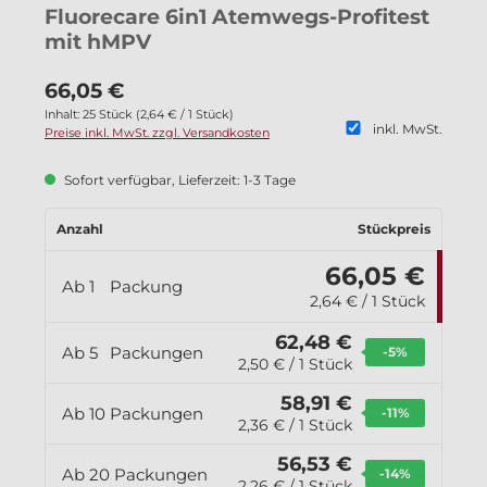
Fluorecare 6in1 Atemwegs-Profitest
mit hMPV
66,05 €
Inhalt:
25 Stück
(
2,64 €
/ 1 Stück)
inkl. MwSt.
Preise inkl. MwSt. zzgl. Versandkosten
Sofort verfügbar, Lieferzeit: 1-3 Tage
Anzahl
Stückpreis
66,05 €
Ab
1
Packung
2,64 € / 1 Stück
62,48 €
Ab
5
Packungen
-5
%
2,50 € / 1 Stück
58,91 €
Ab
10
Packungen
-11
%
2,36 € / 1 Stück
56,53 €
Ab
20
Packungen
-14
%
2,26 € / 1 Stück