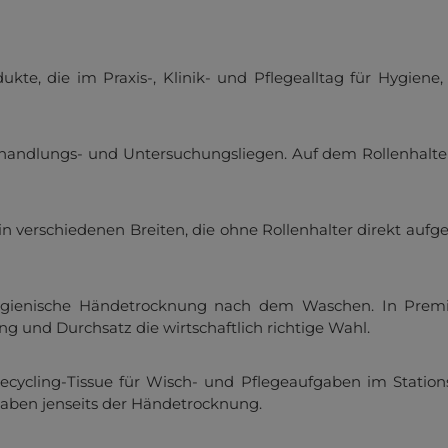
enschutzeinstellungen
Nur funktionale Cookies a
Alle Cookies akzeptieren
ukte, die im Praxis-, Klinik- und Pflegealltag für Hygien
- Datenschutz
- Impressum
Behandlungs- und Untersuchungsliegen. Auf dem Rollenhalte
in verschiedenen Breiten, die ohne Rollenhalter direkt auf
gienische Händetrocknung nach dem Waschen. In Premiumqu
g und Durchsatz die wirtschaftlich richtige Wahl.
cycling-Tissue für Wisch- und Pflegeaufgaben im Stations-
gaben jenseits der Händetrocknung.