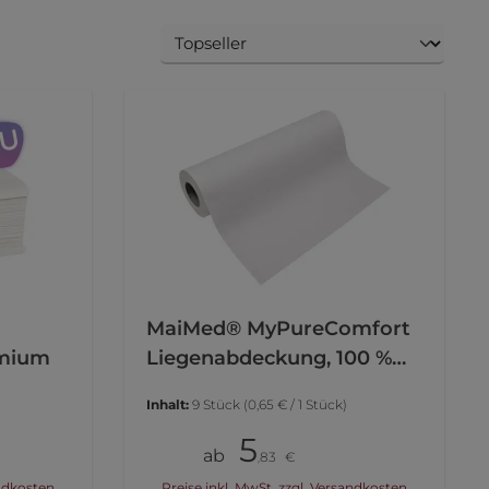
MaiMed® MyPureComfort
emium
Liegenabdeckung, 100 %
Zellstoff, in 3 Breiten
Inhalt:
9 Stück
(0,65 € / 1 Stück)
5
Pack
ab
83
€
,
andkosten
Preise inkl. MwSt. zzgl. Versandkosten