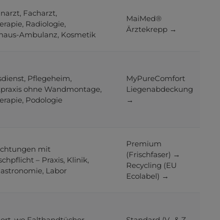
narzt, Facharzt,
MaiMed®
erapie, Radiologie,
Ärztekrepp →
haus-Ambulanz, Kosmetik
dienst, Pflegeheim,
MyPureComfort
tpraxis ohne Wandmontage,
Liegenabdeckung
erapie, Podologie
→
Premium
richtungen mit
(Frischfaser) →
pflicht – Praxis, Klinik,
Recycling (EU
Gastronomie, Labor
Ecolabel) →
dort, wo Falthandtücher
Standard (V- & Z-