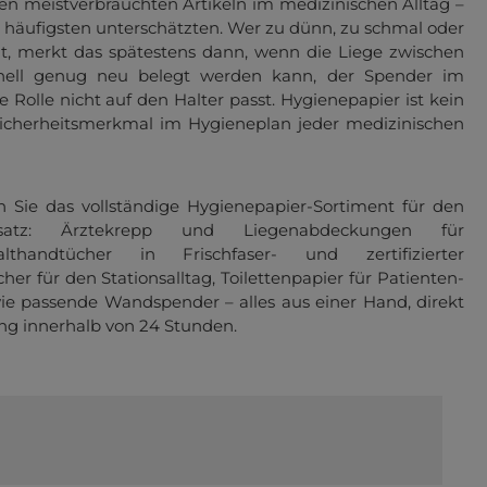
en meistverbrauchten Artikeln im medizinischen Alltag –
 häufigsten unterschätzten. Wer zu dünn, zu schmal oder
lt, merkt das spätestens dann, wenn die Liege zwischen
hnell genug neu belegt werden kann, der Spender im
 Rolle nicht auf den Halter passt. Hygienepapier ist kein
Sicherheitsmerkmal im Hygieneplan jeder medizinischen
 Sie das vollständige Hygienepapier-Sortiment für den
insatz: Ärztekrepp und Liegenabdeckungen für
althandtücher in Frischfaser- und zertifizierter
her für den Stationsalltag, Toilettenpapier für Patienten-
e passende Wandspender – alles aus einer Hand, direkt
ng innerhalb von 24 Stunden.