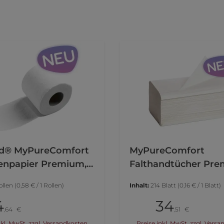
d® MyPureComfort
MyPureComfort
tenpapier Premium,
Falthandtücher Pr
ollen
(0,58 € / 1 Rollen)
Inhalt:
214 Blatt
(0,16 € / 1 Blatt)
4
34
Pack
64
€
51
€
,
,
nkl. MwSt. zzgl. Versandkosten
Preise inkl. MwSt. zzgl. Vers