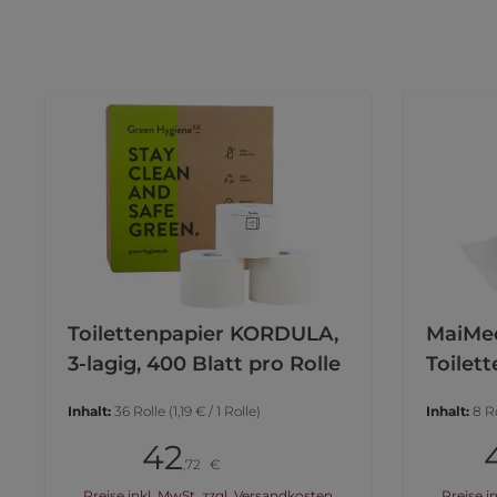
Toilettenpapier KORDULA,
MaiMe
3-lagig, 400 Blatt pro Rolle
Toilet
3-lagig
Inhalt:
36 Rolle
(1,19 € / 1 Rolle)
Inhalt:
8 R
42
Karton
Pack
72
€
,
Preise inkl. MwSt. zzgl. Versandkosten
Preise i