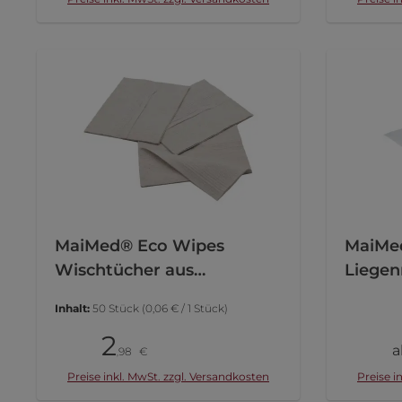
I
MaiMed® Eco Wipes
MaiMe
Wischtücher aus
Liegen
Recycling-Tissue, Z-Falz
Inhalt:
50 Stück
(0,06 € / 1 Stück)
2
Pack
Rolle
a
98
€
,
Preise inkl. MwSt. zzgl. Versandkosten
Preise i