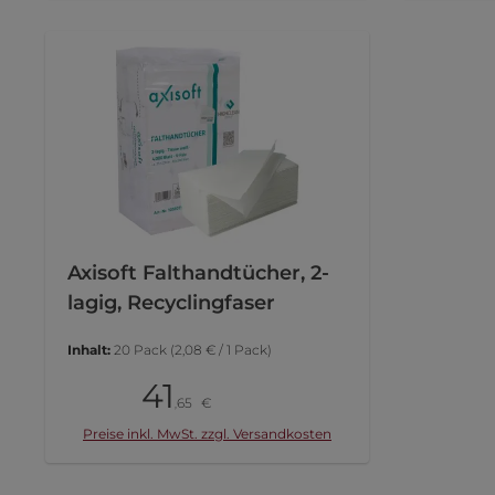
In den Warenkorb
I
Axisoft Falthandtücher, 2-
lagig, Recyclingfaser
Inhalt:
20 Pack
(2,08 € / 1 Pack)
41
Karton
65
€
,
Diese Website verwen
Preise inkl. MwSt. zzgl. Versandkosten
In den Warenkorb