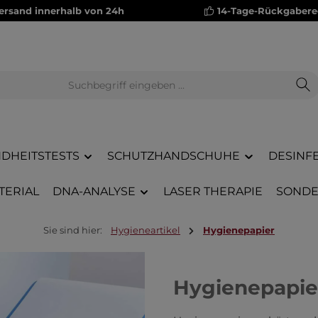
versand innerhalb von 24h
14-Tage-Rückgabere
DHEITSTESTS
SCHUTZHANDSCHUHE
DESINF
TERIAL
DNA-ANALYSE
LASER THERAPIE
SONDE
Sie sind hier:
Hygieneartikel
Hygienepapier
Hygienepapier 