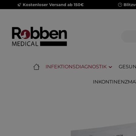
Kostenloser Versand ab 150€
Blitz
m Hauptinhalt springen
Zur Suche springen
Zur Hauptnavigation springen
INFEKTIONSDIAGNOSTIK
GESUN
INKONTINENZMA
Bildergalerie überspringen