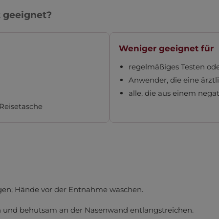
t geeignet?
Weniger geeignet für
regelmäßiges Testen oder
Anwender, die eine ärzt
alle, die aus einem nega
 Reisetasche
Wir respektieren Ihre Privatsphäre
legen; Hände vor der Entnahme waschen.
det Cookies, um Ihnen die bestmögliche Funktionalität bie
Informationen
.
en und behutsam an der Nasenwand entlangstreichen.