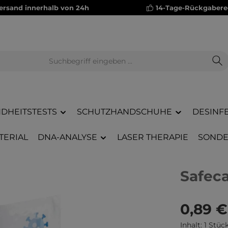
versand innerhalb von 24h
14-Tage-Rückgabere
DHEITSTESTS
SCHUTZHANDSCHUHE
DESINF
TERIAL
DNA-ANALYSE
LASER THERAPIE
SONDE
Safeca
0,89 €
Inhalt:
1 Stüc