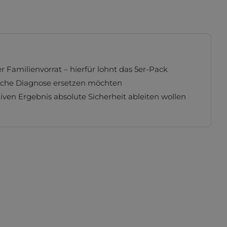
 Familienvorrat – hierfür lohnt das 5er-Pack
liche Diagnose ersetzen möchten
tiven Ergebnis absolute Sicherheit ableiten wollen
ten zu können...
Mehr