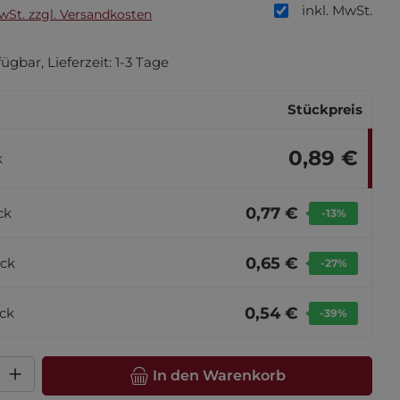
inkl. MwSt.
MwSt. zzgl. Versandkosten
ügbar, Lieferzeit: 1-3 Tage
Stückpreis
0,89 €
k
0,77 €
ck
-13
%
0,65 €
ck
-27
%
0,54 €
ck
-39
%
l: Gib den gewünschten Wert ein oder benutze die Schaltfläche
In den Warenkorb