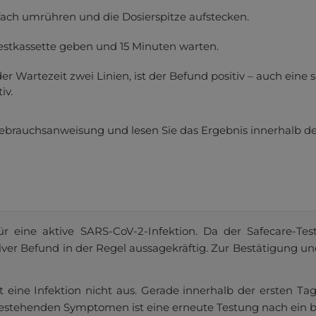
enschutzeinstellungen
Nur funktionale Cookies a
fach umrühren und die Dosierspitze aufstecken.
Alle Cookies akzeptieren
Testkassette geben und 15 Minuten warten.
- Datenschutz
- Impressum
r Wartezeit zwei Linien, ist der Befund positiv – auch eine s
iv.
de Gebrauchsanweisung und lesen Sie das Ergebnis innerhalb 
ür eine aktive SARS-CoV-2-Infektion. Da der Safecare-Test
sitiver Befund in der Regel aussagekräftig. Zur Bestätigung un
t eine Infektion nicht aus. Gerade innerhalb der ersten 
estehenden Symptomen ist eine erneute Testung nach ein bi