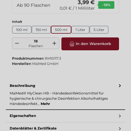
3,99 €
Ab
90
Flaschen
-15
%
0,01 € / 1 Milliliter
auswählen
Inhalt
100 ml
150 ml
500 ml
1 Liter
5 Liter
Produkt Anzahl: Gib den gewünschten Wert ein oder benutze die Schaltflä
In den Warenkorb
Flaschen
Produktnummer:
RM10117.3
Hersteller:
MaiMed GmbH
Beschreibung
MaiMed® MyClean HB – Händedesinfektionsmittel für
hygienische & chirurgische Desinfektion Alkoholhaltiges
Händedesinfekt…
Mehr
Eigenschaften
Datenblätter & Zertifikate