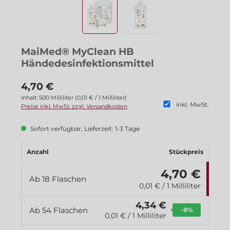
MaiMed® MyClean HB
Händedesinfektionsmittel
4,70 €
Inhalt:
500 Milliliter
(
0,01 €
/ 1 Milliliter)
inkl. MwSt.
Preise inkl. MwSt. zzgl. Versandkosten
Sofort verfügbar, Lieferzeit: 1-3 Tage
Anzahl
Stückpreis
4,70 €
Ab
18
Flaschen
0,01 € / 1 Milliliter
4,34 €
Ab
54
Flaschen
-8
%
0,01 € / 1 Milliliter