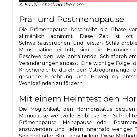
© Fauzi – stock.adobe.com
Prä- und Postmenopause
Die Prämenopause beschreibt die Phase vo
allmählich abnimmt. Diese Zeit ist oft
Schweißausbrüchen und ersten Schlafprobl
Menstruation eintritt, sind die Hormonsp
Beschwerden wie anhaltende Schlafproblem
Veränderungen anpasst. Eine wichtige Folge ist
Knochendichte durch den Östrogenmangel besc
gesunde Ernährung und Bewegung entsch
Wohlbefinden zu fördern.
Mit einem Heimtest den H
Die Möglichkeit, den Hormonstatus bequem
Menopause wertvolle Einblicke. Ein Schnellte
Prämenopause, Menopause oder Postmenop
anzuwenden und liefern innerhalb weniger Ta
Speichel oder Blut, einschicken. Diese Method