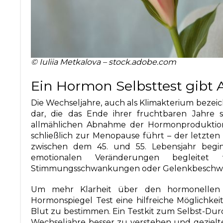
© Iuliia Metkalova – stock.adobe.com
Ein Hormon Selbsttest gibt 
Die Wechseljahre, auch als Klimakterium bezeic
dar, die das Ende ihrer fruchtbaren Jahre s
allmählichen Abnahme der Hormonproduktion
schließlich zur Menopause führt – der letzten
zwischen dem 45. und 55. Lebensjahr begin
emotionalen Veränderungen begleitet w
Stimmungsschwankungen oder Gelenkbeschw
Um mehr Klarheit über den hormonellen Z
Hormonspiegel Test eine hilfreiche Möglichkei
Blut zu bestimmen. Ein Testkit zum Selbst-Dur
Wechseljahre besser zu verstehen und gezie